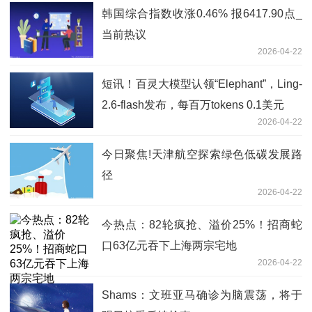
韩国综合指数收涨0.46% 报6417.90点_
当前热议
2026-04-22
短讯！百灵大模型认领“Elephant”，Ling-
2.6-flash发布，每百万tokens 0.1美元
2026-04-22
今日聚焦!天津航空探索绿色低碳发展路
径
2026-04-22
今热点：82轮疯抢、溢价25%！招商蛇
口63亿元吞下上海两宗宅地
2026-04-22
Shams：文班亚马确诊为脑震荡，将于