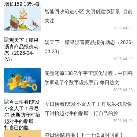
智能回收箱进小区 文明创建添新景_当前
关注
2026-04-23
观天下！腰果沥青商品报价动态（2026-
04-23）
2026-04-23
完整还原138亿年宇宙演化过程，中国科
学家造了个数字虚拟宇宙 每日热文
2026-04-23
今日快看!该发小金人了！丹尼尔-沃斯防
守时抬起对手的胳膊，打自己的脸
2026-04-23
每日快报!精准！下一个低吸时间窗！