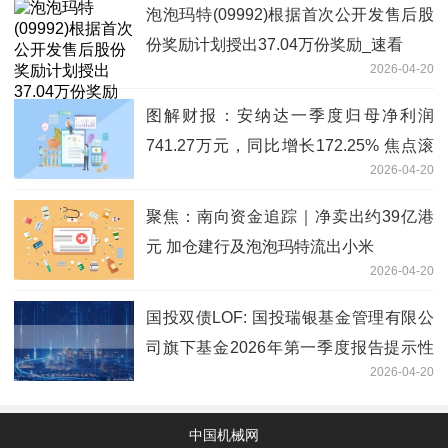
泡泡玛特(09992)根据首次公开发售后股
份奖励计划授出37.04万份奖励_速看
2026-04-20
图解财报：安纳达一季度归母净利润
741.27万元，同比增长172.25% 焦点滚
2026-04-20
动
聚焦：南向资金追踪｜净卖出约39亿港
元 加仓建行及泡泡玛特流出小米
2026-04-20
国投双债LOF: 国投瑞银基金管理有限公
司旗下基金2026年第一季度报告提示性
2026-04-20
公告-天天快报
中国机械网