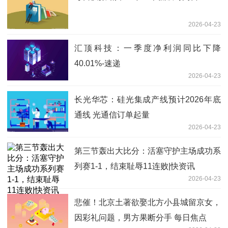
2026-04-23
汇顶科技：一季度净利润同比下降
40.01%-速递
2026-04-23
长光华芯：硅光集成产线预计2026年底
通线 光通信订单起量
2026-04-23
第三节轰出大比分：活塞守护主场成功系
列赛1-1，结束耻辱11连败|快资讯
2026-04-23
悲催！北京土著欲娶北方小县城留京女，
因彩礼问题，男方果断分手 每日焦点