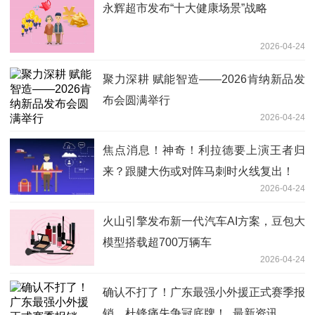
永辉超市发布“十大健康场景”战略
2026-04-24
聚力深耕 赋能智造——2026肯纳新品发
布会圆满举行
2026-04-24
焦点消息！神奇！利拉德要上演王者归
来？跟腱大伤或对阵马刺时火线复出！
2026-04-24
火山引擎发布新一代汽车AI方案，豆包大
模型搭载超700万辆车
2026-04-24
确认不打了！广东最强小外援正式赛季报
销，杜锋痛失争冠底牌！_最新资讯