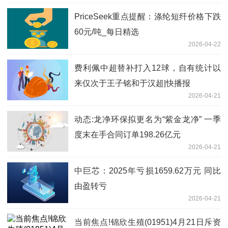
PriceSeek重点提醒：涤纶短纤价格下跌
60元/吨_每日精选
2026-04-22
费利佩中超替补打入12球，自有统计以
来仅次于王子铭和于汉超|快播报
2026-04-21
动态:龙净环保拟更名为“紫金龙净” 一季
度末在手合同订单198.26亿元
2026-04-21
中巨芯：2025年亏损1659.62万元 同比
由盈转亏
2026-04-21
当前焦点!锦欣生殖(01951)4月21日斥资