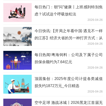
每日热门：朝“问”健康丨上班感到特别焦
虑？试试这个呼吸放松法
2026-04-26
今日快讯:【开局之年看中国·遇见不一样
的江苏】经济大省的另一种打开方式：从
2026-04-26
盘门灯火到运河波光
每日热闻!粤海饲料：公司及下属子公司
担保余额约为7.64亿元
2026-04-26
顶固集创：2025年度公司计提各类减值
损失约1872万元_今日精选
2026-04-26
空中足球 激战冰城丨2026黑龙江首届无