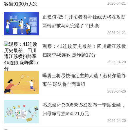
2026-04-21
正负值-25！开拓者替补锋线大将在攻防
两端都被马刺完爆了？|头条
2026-04-21
观察：41连败历史最差！四川遭江苏横
扫跨季46连败 庞峥麟17分
2026-04-20
曝勇士将尽快确定主帅人选！若科尔最终
离任 球队将全面重组
2026-04-20
杰恩设计(300668.SZ)发布一季度业绩，
归母净亏损650.21万元
2026-04-20