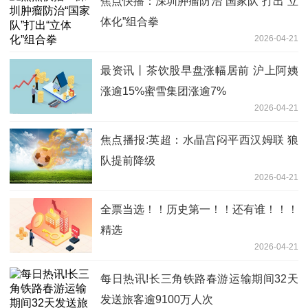
焦点快播：深圳肿瘤防治“国家队”打出“立
体化”组合拳
2026-04-21
最资讯丨茶饮股早盘涨幅居前 沪上阿姨
涨逾15%蜜雪集团涨逾7%
2026-04-21
焦点播报:英超：水晶宫闷平西汉姆联 狼
队提前降级
2026-04-21
全票当选！！历史第一！！还有谁！！！
精选
2026-04-21
每日热讯!长三角铁路春游运输期间32天
发送旅客逾9100万人次