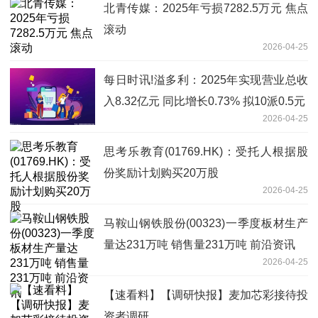
北青传媒：2025年亏损7282.5万元 焦点
滚动
2026-04-25
每日时讯!溢多利：2025年实现营业总收
入8.32亿元 同比增长0.73% 拟10派0.5元
2026-04-25
思考乐教育(01769.HK)：受托人根据股
份奖励计划购买20万股
2026-04-25
马鞍山钢铁股份(00323)一季度板材生产
量达231万吨 销售量231万吨 前沿资讯
2026-04-25
【速看料】【调研快报】麦加芯彩接待投
资者调研