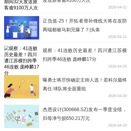
发送旅客逾9100万人次
2026-04-21
正负值-25！开拓者替补锋线大将在攻防
两端都被马刺完爆了？|头条
2026-04-21
观察：41连败历史最差！四川遭江苏横
扫跨季46连败 庞峥麟17分
2026-04-20
曝勇士将尽快确定主帅人选！若科尔最终
离任 球队将全面重组
2026-04-20
杰恩设计(300668.SZ)发布一季度业绩，
归母净亏损650.21万元
2026-04-20