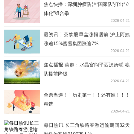
焦点快播：深圳肿瘤防治“国家队”打出“立
体化”组合拳
2026-04-21
最资讯丨茶饮股早盘涨幅居前 沪上阿姨
涨逾15%蜜雪集团涨逾7%
2026-04-21
焦点播报:英超：水晶宫闷平西汉姆联 狼
队提前降级
2026-04-21
全票当选！！历史第一！！还有谁！！！
精选
2026-04-21
每日热讯!长三角铁路春游运输期间32天