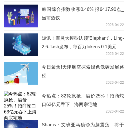
韩国综合指数收涨0.46% 报6417.90点_
当前热议
2026-04-22
短讯！百灵大模型认领“Elephant”，Ling-
2.6-flash发布，每百万tokens 0.1美元
2026-04-22
今日聚焦!天津航空探索绿色低碳发展路
径
2026-04-22
今热点：82轮疯抢、溢价25%！招商蛇
口63亿元吞下上海两宗宅地
2026-04-22
Shams：文班亚马确诊为脑震荡，将于