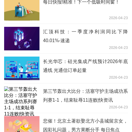
每日快报!精准！下一个低吸时间窗！
2026-04-23
汇顶科技：一季度净利润同比下降
40.01%-速递
2026-04-23
长光华芯：硅光集成产线预计2026年底
通线 光通信订单起量
2026-04-23
第三节轰出大比分：活塞守护主场成功系
列赛1-1，结束耻辱11连败|快资讯
2026-04-23
悲催！北京土著欲娶北方小县城留京女，
因彩礼问题，男方果断分手 每日焦点