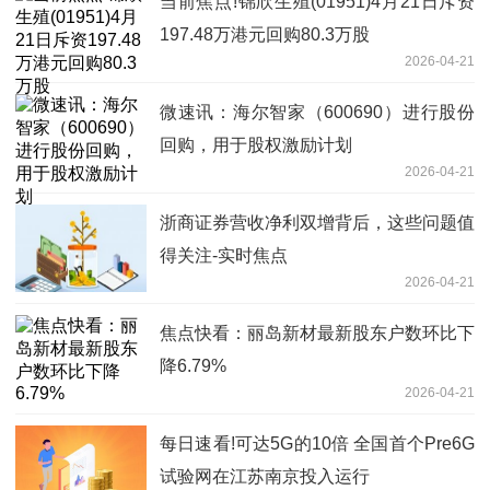
当前焦点!锦欣生殖(01951)4月21日斥资
197.48万港元回购80.3万股
2026-04-21
微速讯：海尔智家（600690）进行股份
回购，用于股权激励计划
2026-04-21
浙商证券营收净利双增背后，这些问题值
得关注-实时焦点
2026-04-21
焦点快看：丽岛新材最新股东户数环比下
降6.79%
2026-04-21
每日速看!可达5G的10倍 全国首个Pre6G
试验网在江苏南京投入运行