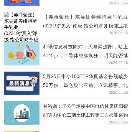
2026-05-26
【券商聚焦】东吴证券维持蒙牛乳业
(02319)“买入”评级 指公司财务稳健业绩
2026-05-26
修复_热资讯
和讯信息科技陈炜：大盘两连阳，站上
4145点，半导体继续疯狂，明天能否继
2026-05-26
续？
5月25日中小100ETF华夏基金份额减少
50万份，重仓股比亚迪、立讯精密、北
2026-05-26
方华创
甘咨询：子公司承接中国电信甘肃庆阳智
能算力中心二期土建工程第三方检测采购
2026-05-26
项目