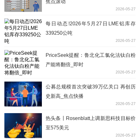
焦点滚动
2026-05-27
每日动态!2026年5月27日LME铝库存
339250公吨
2026-05-27
PriceSeek提醒：鲁北化工氯化法钛白粉
产能将翻倍_即时
2026-05-27
公募总规模首次突破39万亿关口 再创历
史新高_焦点快播
2026-05-27
热头条丨Rosenblatt上调新思科技目标价
至575美元
2026-05-27