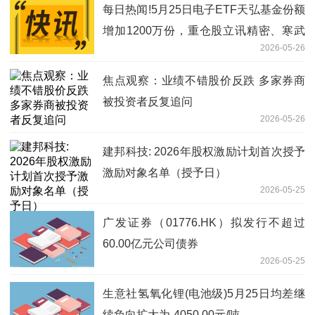
每日热闻!5月25日电子ETF天弘基金份额
增加1200万份，重仓股立讯精密、寒武
2026-05-26
纪、工业富联
焦点观察：业绩不错股价反跌 多家券商
被投资者反复追问
2026-05-26
建邦科技: 2026年股权激励计划首次授予
激励对象名单（授予日）
2026-05-25
广发证券（01776.HK）拟发行不超过
60.00亿元公司债券
2026-05-25
生意社氢氧化锂(电池级)5月25日均差继
续负向扩大为-4050.00元/吨