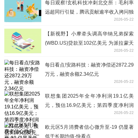
每日观察!玄机科技冲刺北交所：毛利率
远超同行引疑，腾讯贡献逾半收入拷问独
2026-05-22
立性
【新视野】小摩牵头调高华纳兄弟探索
(WBD.US)贷款至102亿美元 为派拉蒙天
2026-05-22
舞交易铺路
每日看点!安路科技：融资净偿还2872.29
万元，融资余额2.34亿元
2026-05-22
联想集团2025年全年净利润19.1亿美
元，预估16.9亿美元；第四季度净利润
2026-05-22
5.21亿美元，预估3.195亿美元_视讯
欧元区5月消费者信心微升至-19 仍显著
低于长期均值-快看点