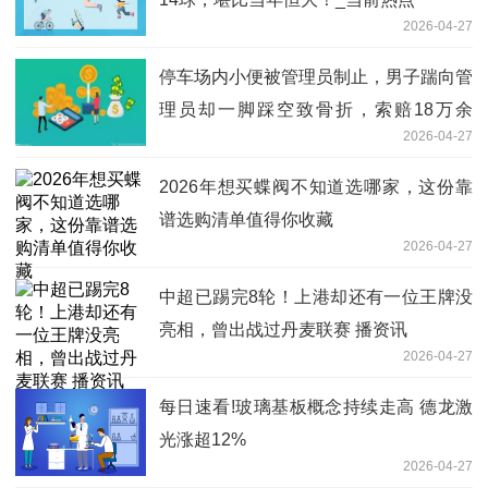
2026-04-27
停车场内小便被管理员制止，男子踹向管
理员却一脚踩空致骨折，索赔18万余
2026-04-27
元，法院驳回：男子不当行为在先，伤情
与被告无关 今日快讯
2026年想买蝶阀不知道选哪家，这份靠
谱选购清单值得你收藏
2026-04-27
中超已踢完8轮！上港却还有一位王牌没
亮相，曾出战过丹麦联赛 播资讯
2026-04-27
每日速看!玻璃基板概念持续走高 德龙激
光涨超12%
2026-04-27