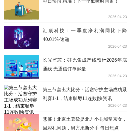
每日快报!精准！下一个低吸时间窗！
2026-04-23
汇顶科技：一季度净利润同比下降
40.01%-速递
2026-04-23
长光华芯：硅光集成产线预计2026年底
通线 光通信订单起量
2026-04-23
第三节轰出大比分：活塞守护主场成功系
列赛1-1，结束耻辱11连败|快资讯
2026-04-23
悲催！北京土著欲娶北方小县城留京女，
因彩礼问题，男方果断分手 每日焦点