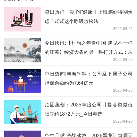
每日热门：朝“问”健康丨上班感到特别焦
虑？试试这个呼吸放松法
2026-04-26
今日快讯:【开局之年看中国·遇见不一样
的江苏】经济大省的另一种打开方式：从
2026-04-26
盘门灯火到运河波光
每日热闻!粤海饲料：公司及下属子公司
担保余额约为7.64亿元
2026-04-26
顶固集创：2025年度公司计提各类减值
损失约1872万元_今日精选
2026-04-26
空中足球 激战冰城丨2026黑龙江首届无