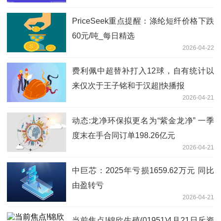
PriceSeek重点提醒：涤纶短纤价格下跌
60元/吨_每日精选
2026-04-22
费利佩中超替补打入12球，自有统计以
来仅次于王子铭和于汉超|快播报
2026-04-21
动态:龙净环保拟更名为“紫金龙净” 一季
度末在手合同订单198.26亿元
2026-04-21
中巨芯：2025年亏损1659.62万元 同比
由盈转亏
2026-04-21
当前焦点!锦欣生殖(01951)4月21日斥资