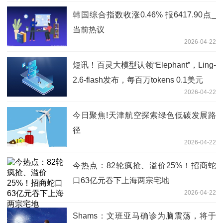
韩国综合指数收涨0.46% 报6417.90点_
当前热议
2026-04-22
短讯！百灵大模型认领“Elephant”，Ling-
2.6-flash发布，每百万tokens 0.1美元
2026-04-22
今日聚焦!天津航空探索绿色低碳发展路
径
2026-04-22
今热点：82轮疯抢、溢价25%！招商蛇
口63亿元吞下上海两宗宅地
2026-04-22
Shams：文班亚马确诊为脑震荡，将于