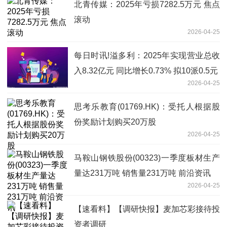
北青传媒：2025年亏损7282.5万元 焦点
滚动
2026-04-25
每日时讯!溢多利：2025年实现营业总收
入8.32亿元 同比增长0.73% 拟10派0.5元
2026-04-25
思考乐教育(01769.HK)：受托人根据股
份奖励计划购买20万股
2026-04-25
马鞍山钢铁股份(00323)一季度板材生产
量达231万吨 销售量231万吨 前沿资讯
2026-04-25
【速看料】【调研快报】麦加芯彩接待投
资者调研