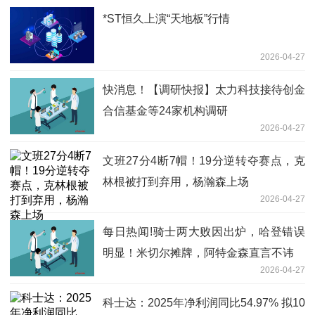
*ST恒久上演“天地板”行情
2026-04-27
快消息！【调研快报】太力科技接待创金
合信基金等24家机构调研
2026-04-27
文班27分4断7帽！19分逆转夺赛点，克
林根被打到弃用，杨瀚森上场
2026-04-27
每日热闻!骑士两大败因出炉，哈登错误
明显！米切尔摊牌，阿特金森直言不讳
2026-04-27
科士达：2025年净利润同比54.97% 拟10