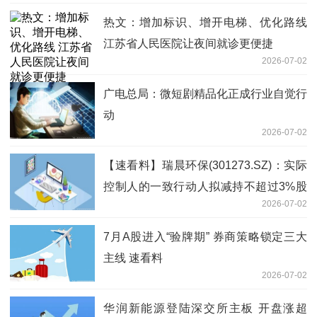
热文：增加标识、增开电梯、优化路线
江苏省人民医院让夜间就诊更便捷
2026-07-02
广电总局：微短剧精品化正成行业自觉行
动
2026-07-02
【速看料】瑞晨环保(301273.SZ)：实际
控制人的一致行动人拟减持不超过3%股
2026-07-02
份
7月A股进入“验牌期” 券商策略锁定三大
主线 速看料
2026-07-02
华润新能源登陆深交所主板 开盘涨超