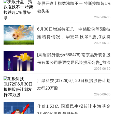
美股开盘丨指数涨跌不一 特斯拉跌超1%
微头条
2026-06-30
6月30日增减持汇总：中储股份等5股披
露增持情况，华宏科技等5股拟减持
2026-06-30
（表） 今日讯
[风险]晶升股份(688478):南京晶升装备股
份有限公司股票交易风险提示公告_前沿
2026-06-30
热点
汇聚科技(01729)6月30日根据股份计划
发行20万股
2026-06-30
作价1.53亿 国联民生拟转让中海基金
33.409%股权 每日热议