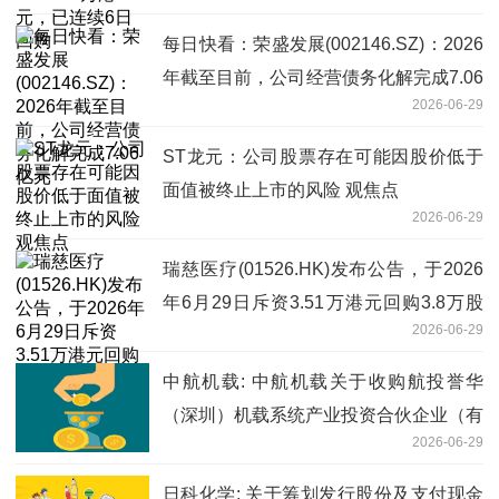
每日快看：荣盛发展(002146.SZ)：2026
年截至目前，公司经营债务化解完成7.06
2026-06-29
亿元
ST龙元：公司股票存在可能因股价低于
面值被终止上市的风险 观焦点
2026-06-29
瑞慈医疗(01526.HK)发布公告，于2026
年6月29日斥资3.51万港元回购3.8万股
2026-06-29
焦点要闻
中航机载: 中航机载关于收购航投誉华
（深圳）机载系统产业投资合伙企业（有
2026-06-29
限合伙）合伙份额暨完成工商变更登记并
取得营业执照的公告-最新快讯
日科化学: 关于筹划发行股份及支付现金