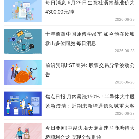
每日消息!6月29日生意社沥青基准价为
4300.00元/吨
2026-06-29
十年前跟中国师傅学吊车 如今他在废墟
救出多位同胞 每日消息
2026-06-28
前沿资讯!*ST春兴: 股票交易异常波动公
告
2026-06-28
焦点日报:月内暴涨150%！半导体大牛股
紧急澄清：近期未新增通信领域重大客
2026-06-28
户，未获取新增大额订单
今日要闻!中越边境天麻高速马鹿塘特大
桥顺利合龙 实现全线贯通