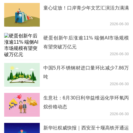
童心绽放！口岸青少年文艺汇演活力满满
2026-06-30
硬蛋创新午后涨逾11% 端侧AI市场规模
有望突破万亿元
2026-06-30
中国5月不锈钢材进口量环比减少7.86万
吨
2026-06-30
生意社：6月30日利华益维远化学环氧丙
烷价格动态
2026-06-30
新华社权威快报｜西安至十堰高铁开通运